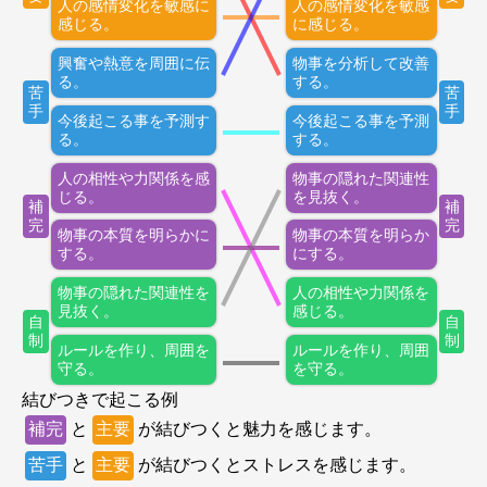
人の感情変化を敏感に
人の感情変化を敏感
感じる。
に感じる。
興奮や熱意を周囲に伝
物事を分析して改善
る。
する。
苦
苦
手
手
今後起こる事を予測す
今後起こる事を予測
る。
する。
人の相性や力関係を感
物事の隠れた関連性
じる。
を見抜く。
補
補
完
完
物事の本質を明らかに
物事の本質を明らか
する。
にする。
物事の隠れた関連性を
人の相性や力関係を
見抜く。
感じる。
自
自
制
制
ルールを作り、周囲を
ルールを作り、周囲
守る。
を守る。
結びつきで起こる例
補完
と
主要
が結びつくと魅力を感じます。
苦手
と
主要
が結びつくとストレスを感じます。