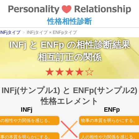
性格相性診断
INFjタイプ
>
INFjタイプ × ENFpタイプ
INFj
と
ENFp
の相性診断結果
相互訂正の関係
★
★
★
★
☆
INFj(サンプル1) と ENFp(サンプル2)
性格エレメント
INFj
ENFp
人の相性や力関係を感じる。
物事の本質を明らかにする。
物事の本質を明らかにする。
人の相性や力関係を感じる。