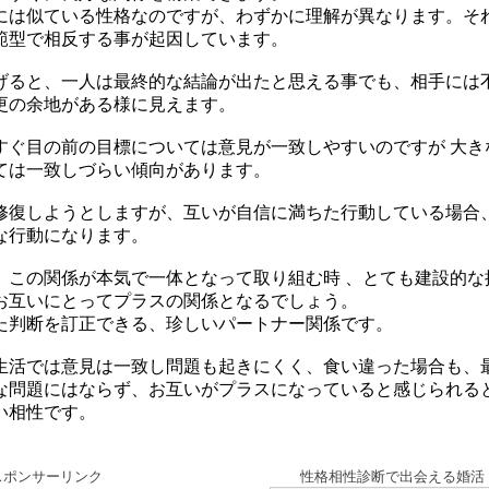
には似ている性格なのですが、わずかに理解が異なります。そ
範型で相反する事が起因しています。
げると、一人は最終的な結論が出たと思える事でも、相手には
更の余地がある様に見えます。
すぐ目の前の目標については意見が一致しやすいのですが 大き
ては一致しづらい傾向があります。
修復しようとしますが、互いが自信に満ちた行動している場合
な行動になります。
、この関係が本気で一体となって取り組む時 、とても建設的な
お互いにとってプラスの関係となるでしょう。
た判断を訂正できる、珍しいパートナー関係です。
生活では意見は一致し問題も起きにくく、食い違った場合も、
な問題にはならず、お互いがプラスになっていると感じられる
い相性です。
スポンサーリンク
性格相性診断で出会える婚活