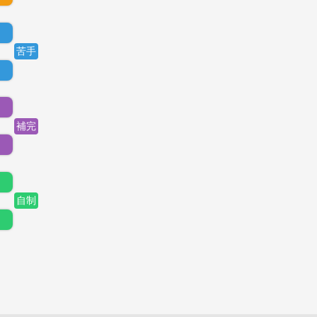
苦手
。
。
補完
自制