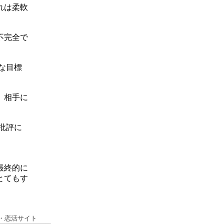
れは柔軟
不完全で
な目標
、相手に
批評に
最終的に
とてもす
・恋活サイト