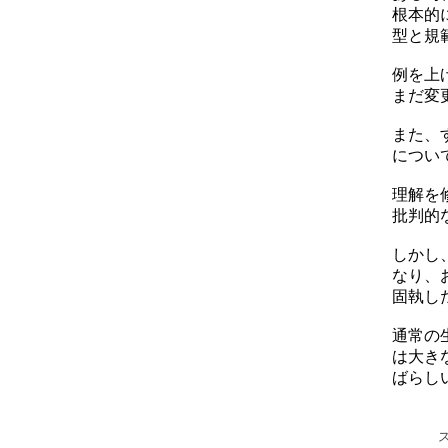
根本的
型と規
例を上
まだ変
また、
につい
理解を
批判的
しかし
なり、
固執し
通常の
は大き
ばらし