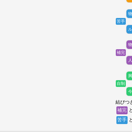
苦手
補完
自制
結びつ
補完
苦手