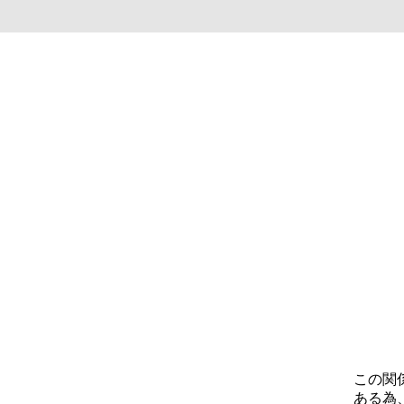
この関
ある為