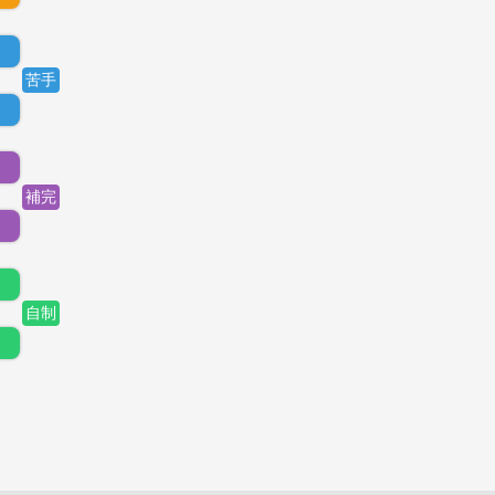
苦手
。
補完
。
自制