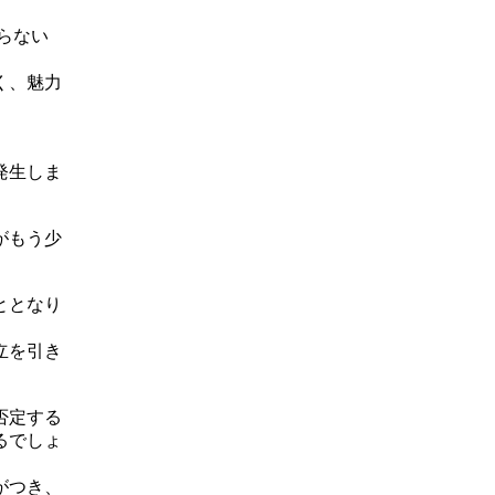
らない
く、魅力
発生しま
がもう少
ととなり
立を引き
否定する
るでしょ
がつき、