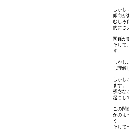
しかし
傾向が
むしろ
的にさ
関係が
そして
す。
しかし
し理解
しかし
ます。
残念な
起こし
この関
かのよ
う。
そして