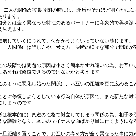
 、二人の関係が初期段階の時には、矛盾がそれほど明らかにな
あります。
自分とは全く異なった特性のあるパートナーに印象的で興味深
え見えます。
進展していくにつれて、何かがうまくいっていない感じます。
、二人関係には話し方や、考え方、決断の様々な部分で問題が
この段階では問題の原因は小さく簡単なすれ違いの為、お互い
しあえれば修復できるのではないかと考えます。
このように悪化し始めた関係は、お互いの距離を更に広めるこ
ことに修復しようとしている行為自体が原因で、また新たな対
てしまうのです。
係は根本的には真逆の性格で対立してしまう関係の為、相手を
うな議論となり、互いのマイナスな面ばかり目に付くようにな
一旦距離を置くことで、お互いの考え方が全く異なった事に気