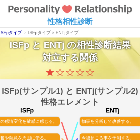
性格相性診断
ISFpタイプ
>
ISFpタイプ × ENTjタイプ
ISFp
と
ENTj
の相性診断結果
対立する関係
★
☆
☆
☆
☆
ISFp(サンプル1) と ENTj(サンプル2)
性格エレメント
ISFp
ENTj
人の感情変化を敏感に感じる。
物事を分析して改善する。
興奮や熱意を周囲に伝る。
今後起こる事を予測する。