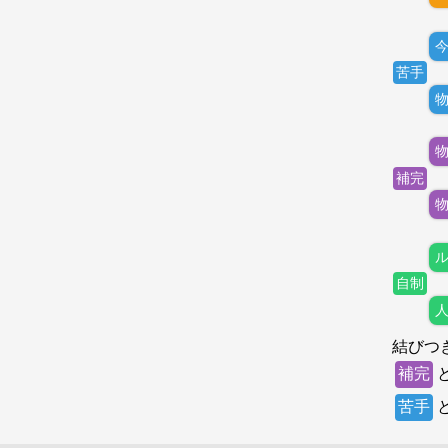
苦手
補完
自制
結びつ
補完
苦手