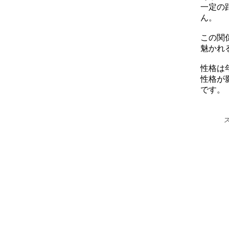
一定の
ん。
この関
魅かれ
性格は
性格が
です。