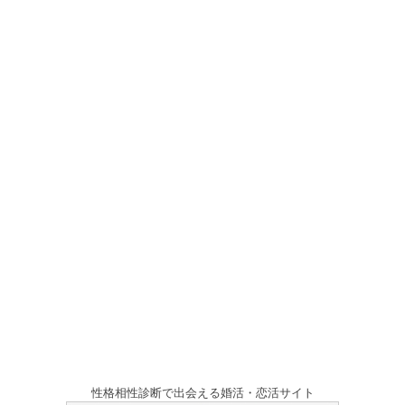
性格相性診断で出会える婚活・恋活サイト