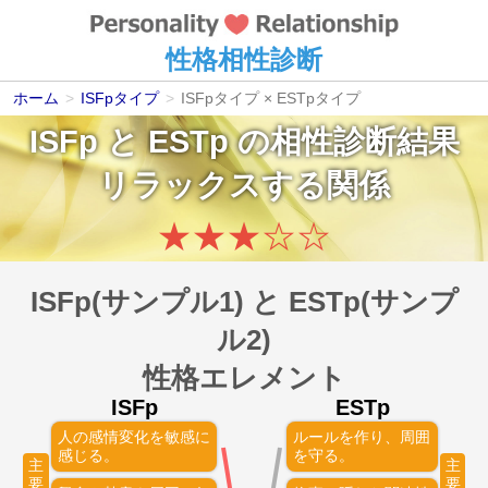
性格相性診断
ホーム
>
ISFpタイプ
>
ISFpタイプ × ESTpタイプ
ISFp
と
ESTp
の相性診断結果
リラックスする関係
★
★
★
☆
☆
ISFp(サンプル1) と ESTp(サンプ
ル2)
性格エレメント
ISFp
ESTp
人の感情変化を敏感に
ルールを作り、周囲
感じる。
を守る。
主
主
要
要