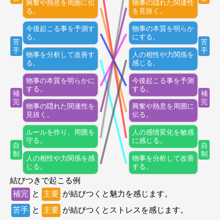
興奮や熱意を周囲に伝
物事の隠れた関連性
る。
を見抜く。
今後起こる事を予測す
物事の本質を明らか
る。
にする。
苦
苦
手
手
物事を分析して改善す
人の相性や力関係を
る。
感じる。
物事の本質を明らかに
今後起こる事を予測
する。
する。
補
補
完
完
物事の隠れた関連性を
興奮や熱意を周囲に
見抜く。
伝る。
ルールを作り、周囲を
人の感情変化を敏感
守る。
に感じる。
自
自
制
制
人の相性や力関係を感
物事を分析して改善
じる。
する。
結びつきで起こる例
補完
と
主要
が結びつくと魅力を感じます。
苦手
と
主要
が結びつくとストレスを感じます。